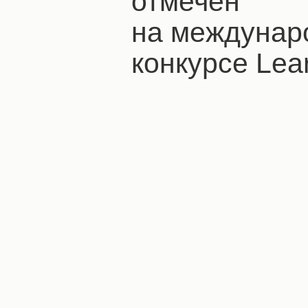
отмечен
на междунар
конкурсе Lear