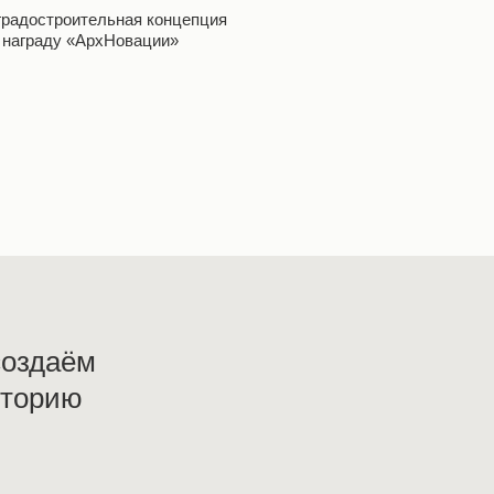
градостроительная концепция
 награду «АрхНовации»
 создаём
сторию