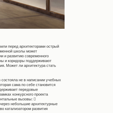
вили перед архитекторами острый
ременной школы может
и и развитию современного
ны и коридоры поддерживают
я. Может ли архитектура стать
 состояла не в написании учебных
которая сама по себе становится
ддерживает передовые
рамках конкурсного проекта
ентальные вызовы: 
к через небольшие архитектурные
во катализатором развития