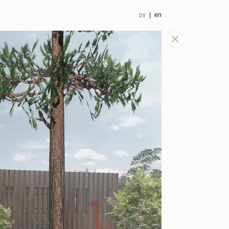
ру
|
en