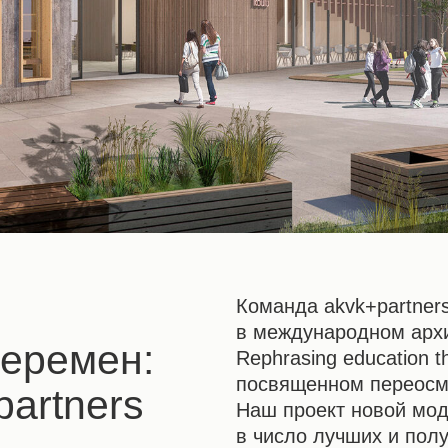
Команда akvk+partner
в международном архит
перемен:
Rephrasing education t
посвященном переосм
partners
Наш проект новой мо
в число лучших и пол